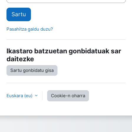
Sartu
Pasahitza galdu duzu?
Ikastaro batzuetan gonbidatuak sar
daitezke
Sartu gonbidatu gisa
Euskara ‎(eu)‎
Cookie-n oharra