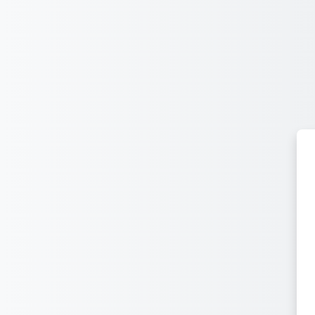
Joan eduki nagusira zuzenean