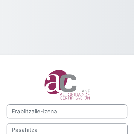
Sartu Campus 
Erabiltzaile-izena
Pasahitza